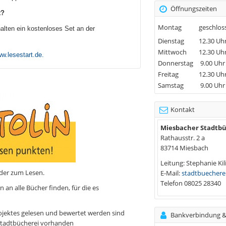
Öffnungszeiten
t?
Montag
geschlos
halten ein kostenloses Set an der
Dienstag
12.30 Uhr 
Mittwoch
12.30 Uhr 
w.lesestart.de.
Donnerstag
9.00 Uhr
Freitag
12.30 Uhr
Samstag
9.00 Uhr 
Kontakt
Miesbacher Stadtb
Rathausstr. 2 a
83714 Miesbach
Leitung: Stephanie Kil
inder zum Lesen.
E-Mail:
stadtbuecher
Telefon 08025 28340
 an alle Bücher finden, für die es
ojektes gelesen und bewertet werden sind
Bankverbindung 
 Stadtbücherei vorhanden