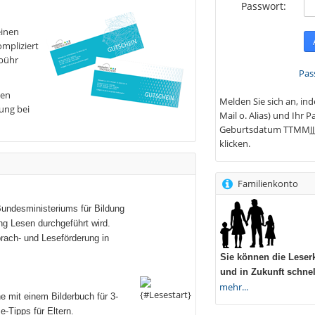
Passwort:
einen
mpliziert
ebühr
Pas
den
Melden Sie sich an, in
ung bei
Mail o. Alias) und Ihr
Geburtsdatum TTMMJJJ
klicken.
Familienkonto
Bundesministeriums für Bildung
ng Lesen durchgeführt wird.
prach- und Leseförderung in
Sie können die Leserk
und in Zukunft schne
mehr...
e mit einem Bilderbuch für 3-
e-Tipps für Eltern.